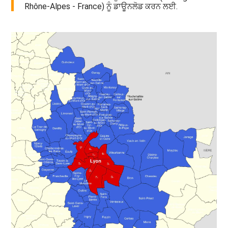
Rhône-Alpes - France) ਨੂੰ ਡਾਊਨਲੋਡ ਕਰਨ ਲਈ.